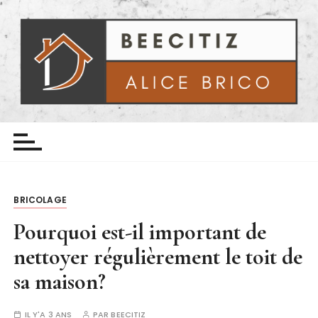
P
a
s
s
e
r
a
Beecitiz
Le Bricolage avec Alice
u
c
o
n
BRICOLAGE
t
e
Pourquoi est-il important de
n
nettoyer régulièrement le toit de
u
sa maison?
IL Y'A 3 ANS
PAR
BEECITIZ