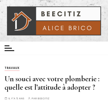
P
a
s
s
e
r
a
Beecitiz
Le Bricolage avec Alice
u
c
o
n
TRAVAUX
t
e
Un souci avec votre plomberie :
n
quelle est l’attitude à adopter ?
u
IL Y'A 5 ANS
PAR
BEECITIZ