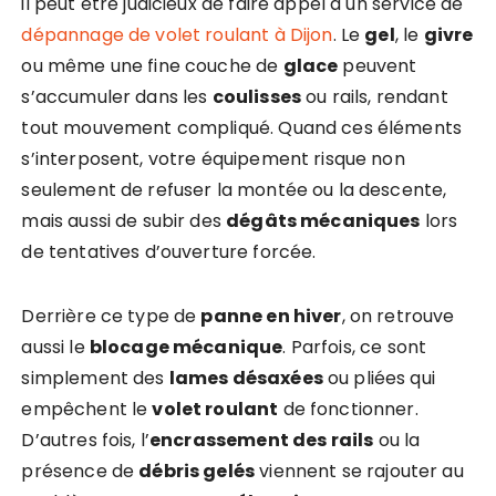
il peut être judicieux de faire appel à un service de
dépannage de volet roulant à Dijon
. Le
gel
, le
givre
ou même une fine couche de
glace
peuvent
s’accumuler dans les
coulisses
ou rails, rendant
tout mouvement compliqué. Quand ces éléments
s’interposent, votre équipement risque non
seulement de refuser la montée ou la descente,
mais aussi de subir des
dégâts mécaniques
lors
de tentatives d’ouverture forcée.
Derrière ce type de
panne en hiver
, on retrouve
aussi le
blocage mécanique
. Parfois, ce sont
simplement des
lames désaxées
ou pliées qui
empêchent le
volet roulant
de fonctionner.
D’autres fois, l’
encrassement des rails
ou la
présence de
débris gelés
viennent se rajouter au