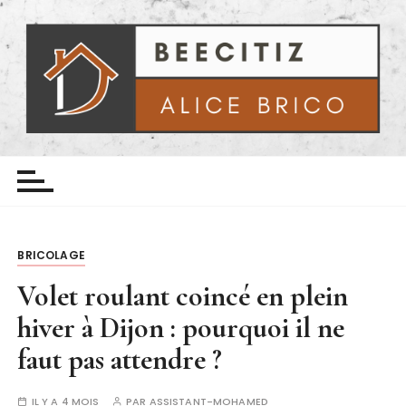
P
a
s
s
e
r
a
Beecitiz
Le Bricolage avec Alice
u
c
o
n
BRICOLAGE
t
e
Volet roulant coincé en plein
n
hiver à Dijon : pourquoi il ne
u
faut pas attendre ?
IL Y A 4 MOIS
PAR
ASSISTANT-MOHAMED