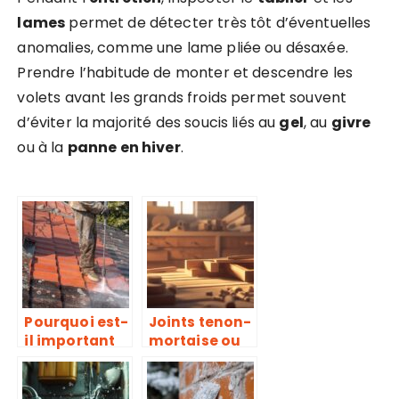
lames
permet de détecter très tôt d’éventuelles
anomalies, comme une lame pliée ou désaxée.
Prendre l’habitude de monter et descendre les
volets avant les grands froids permet souvent
d’éviter la majorité des soucis liés au
gel
, au
givre
ou à la
panne en hiver
.
Pourquoi est-
Joints tenon-
il important
mortaise ou
de nettoyer
dominos :
régulièremen
analyse des
t le toit de sa
forces et