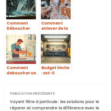
maison?
faiblesses
pour vos
créations
Comment
Comment
Déboucher
enlever de la
Définitiveme
peinture sur
nt un Sterput
de la brique ?
Envahi par les
Les méthodes
Racines
écologiques à
d’Arbres ?
privilégier
Comment
Budget limite
deboucher un
: est-il
evier tres
preferable de
bouche soi-
louer une
meme : les
cabine de
meilleurs
PUBLICATION PRÉCÉDENTE
peinture ou
produits
d’opter pour
Voyant filtre à particule : les solutions pour le
chimiques du
des
réparer et comprendre la différence avec le
marche
alternatives