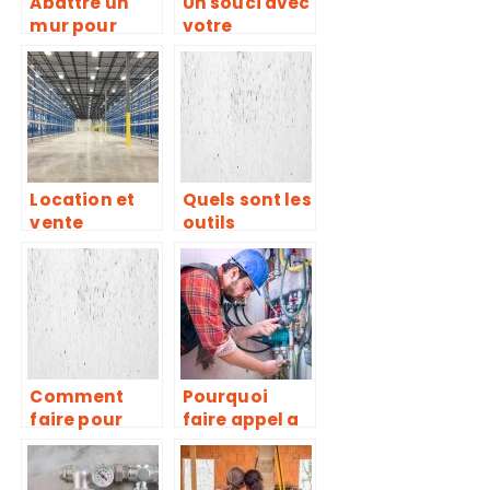
Abattre un
Un souci avec
mur pour
votre
avoir une
plomberie :
cuisine
quelle est
ouverte
l’attitude à
adopter ?
Location et
Quels sont les
vente
outils
d’entrepôt à
nécessaires
Paris et en Ile
pour le
de France
carrelage ?
Comment
Pourquoi
faire pour
faire appel a
construire un
un expert du
abri de
chauffage ?
piscine dans