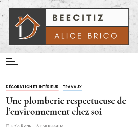
P
a
s
s
e
r
a
Beecitiz
Le Bricolage avec Alice
u
c
o
n
DÉCORATION ET INTÉRIEUR
TRAVAUX
t
e
Une plomberie respectueuse de
n
l’environnement chez soi
u
IL Y'A 5 ANS
PAR
BEECITIZ