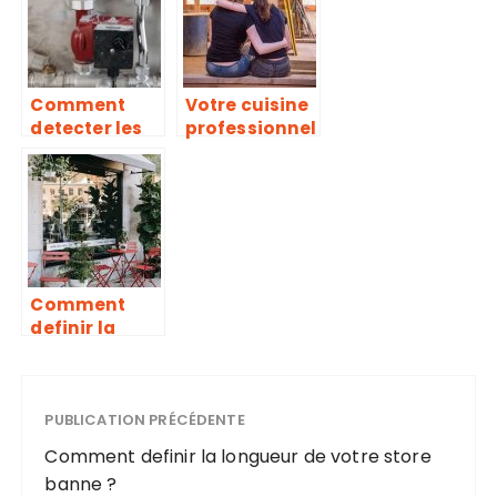
votre jardin ?
Comment
Votre cuisine
detecter les
professionnel
problemes au
le sur mesure
niveau de la
: trucs et
canalisation
astuces
?
Comment
definir la
longueur de
votre store
banne ?
PUBLICATION PRÉCÉDENTE
Comment definir la longueur de votre store
banne ?