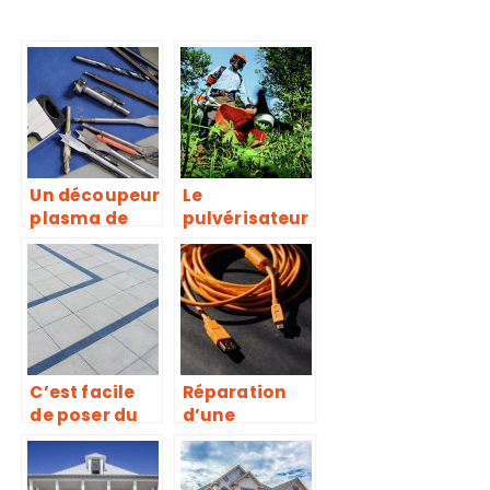
Un découpeur
Le
plasma de
pulvérisateur
très bonne
électrique, un
qualité
équipement
fonctionnel
et efficace
pour
différents
entretiens
C’est facile
Réparation
de poser du
d’une
carrelage au
rallonge
sol
coupée : les
étapes à