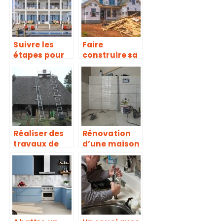
suivre
Suivre les
Faire
étapes pour
construire sa
établir le plan
maison, est-
de votre
ce si simple ?
maison
Réaliser des
Rénovation
travaux de
d’une maison
réparation à
: les
bas prix
essentiels à
savoir pour
mener à bien
votre projet